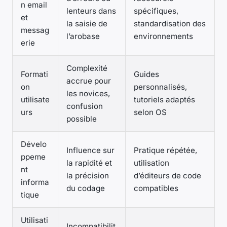
n email
lenteurs dans
spécifiques,
et
la saisie de
standardisation des
messag
l’arobase
environnements
erie
Complexité
Formati
Guides
accrue pour
on
personnalisés,
les novices,
utilisate
tutoriels adaptés
confusion
urs
selon OS
possible
Dévelo
Influence sur
Pratique répétée,
ppeme
la rapidité et
utilisation
nt
la précision
d’éditeurs de code
informa
du codage
compatibles
tique
Utilisati
Incompatibilit